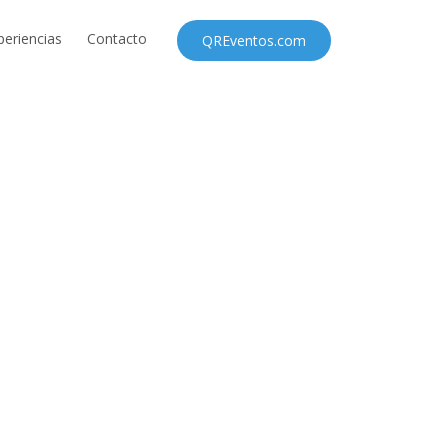
periencias
Contacto
QREventos.com